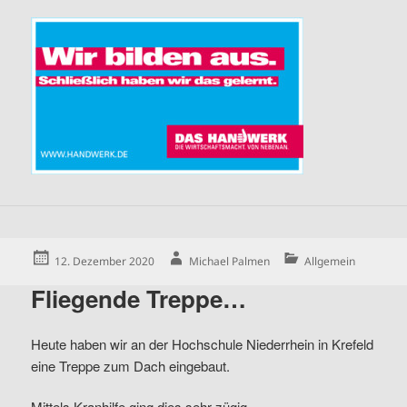
Posted
Author
Categories
12. Dezember 2020
Michael Palmen
Allgemein
on
Fliegende Treppe…
Heute haben wir an der Hochschule Niederrhein in Krefeld
eine Treppe zum Dach eingebaut.
Mittels Kranhilfe ging dies sehr zügig…