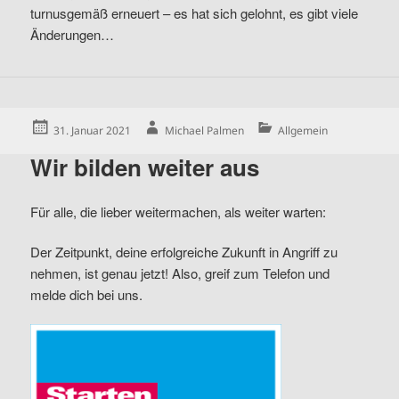
turnusgemäß erneuert – es hat sich gelohnt, es gibt viele
Änderungen…
Posted
Author
Categories
31. Januar 2021
Michael Palmen
Allgemein
on
Wir bilden weiter aus
Für alle, die lieber weitermachen, als weiter warten:
Der Zeitpunkt, deine erfolgreiche Zukunft in Angriff zu
nehmen, ist genau jetzt! Also, greif zum Telefon und
melde dich bei uns.