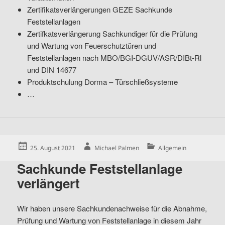
Zertifikatsverlängerungen GEZE Sachkunde
Feststellanlagen
Zertifkatsverlängerung Sachkundiger für die Prüfung
und Wartung von Feuerschutztüren und
Feststellanlagen nach MBO/BGI-DGUV/ASR/DIBt-Rl
und DIN 14677
Produktschulung Dorma – Türschließsysteme
…
Posted
Author
Categories
25. August 2021
Michael Palmen
Allgemein
on
Sachkunde Feststellanlage
verlängert
Wir haben unsere Sachkundenachweise für die Abnahme,
Prüfung und Wartung von Feststellanlage in diesem Jahr