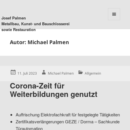
Josef Palmen
MENU
Metallbau, Kunst- und Bauschlosserei
AND
sowie Restauration
WIDGETS
Autor:
Michael Palmen
Posted
Author
Categories
11. Juli 2023
Michael Palmen
Allgemein
on
Corona-Zeit für
Weiterbildungen genutzt
Auffrischung Elektrofachkraft für festgelegte Tätigkeiten
Zertifikatsverlängerungen GEZE / Dorma – Sachkunde
Türautomation