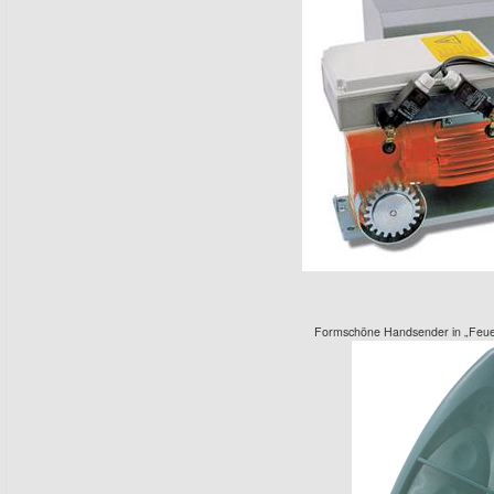
Formschöne Handsender in „Feu