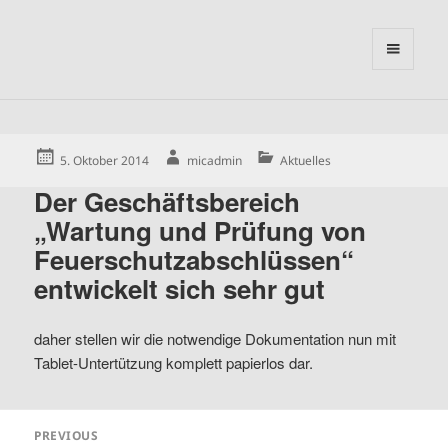
MENU
AND
WIDGETS
Posted
Author
Categories
5. Oktober 2014
micadmin
Aktuelles
on
Der Geschäftsbereich
„Wartung und Prüfung von
Feuerschutzabschlüssen“
entwickelt sich sehr gut
daher stellen wir die notwendige Dokumentation nun mit
Tablet-Untertützung komplett papierlos dar.
Beitragsnavigation
PREVIOUS