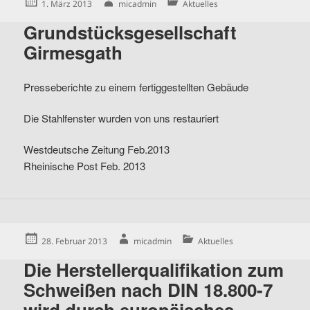
Posted
Author
Categories
1. März 2013
micadmin
Aktuelles
on
Grundstücksgesellschaft
Girmesgath
Presseberichte zu einem fertiggestellten Gebäude
Die Stahlfenster wurden von uns restauriert
Westdeutsche Zeitung Feb.2013
Rheinische Post Feb. 2013
Posted
Author
Categories
28. Februar 2013
micadmin
Aktuelles
on
Die Herstellerqualifikation zum
Schweißen nach DIN 18.800-7
wird durch europäisches