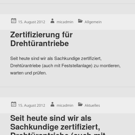
Posted
Author
Categories
15. August 2012
micadmin
Allgemein
on
Zertifizierung für
Drehtürantriebe
Seit heute sind wir als Sachkundige zertifiziert,
Drehtürantriebe (auch mit Feststellanlage) zu montieren,
warten und prüfen.
Posted
Author
Categories
15. August 2012
micadmin
Aktuelles
on
Seit heute sind wir als
Sachkundige zertifiziert,