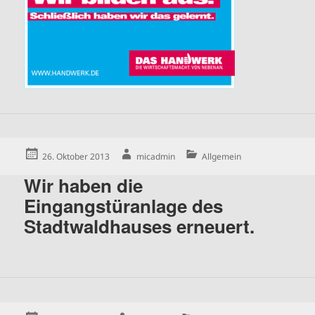
Posted
Author
Categories
26. Oktober 2013
micadmin
Allgemein
on
Wir haben die
Eingangstüranlage des
Stadtwaldhauses erneuert.