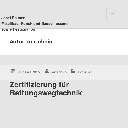
Josef Palmen
MENU
Metallbau, Kunst- und Bauschlosserei
AND
sowie Restauration
WIDGETS
Autor:
micadmin
Posted
Author
Categories
27. März 2015
micadmin
Aktuelles
on
Zertifizierung für
Rettungswegtechnik